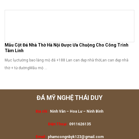
Mẫu Cột Đá Nhà Thờ Hà Nội Được Ưa Chuộng Cho Công Trình
Tâm Linh
Mục lụctường bao lăng mộ đá +188 Lan can đẹp nhà thờLan can đẹp nhà
thờ + từ đườngMẫu mộ ...
ĐÁ MỸ NGHỆ THÁI DUY
Địa chỉ :
Ninh Vân – Hoa Lư
– Ninh Bình
Điện Thoại :
0911626135
Email :
phamcongnbyk123@gmail.com