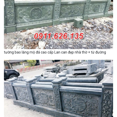
tường bao lăng mộ đá cao cấp Lan can đẹp nhà thờ + từ đường