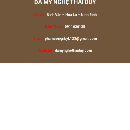
ĐÁ MỸ NGHỆ THÁI DUY
Địa chỉ :
Ninh Vân – Hoa Lư
– Ninh Bình
Điện Thoại :
0911626135
Email :
phamcongnbyk123@gmail.com
Website :
damynghethaiduy.com