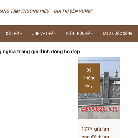
NÂNG TẦM THƯƠNG HIỆU – GIÁ TRỊ BỀN VỮNG"
ĐỒ THỜ
LINH VẬT ĐÁ
KIẾN TRÚC ĐÁ
MẸO CUỘC SỐNG
g nghĩa trang gia đình dòng họ đẹp
09
Tháng
Bảy
177+ giá lan
can đá + lan