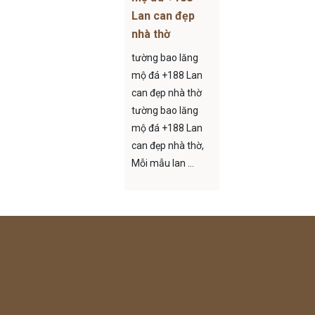
Lan can đẹp
nhà thờ
tường bao lăng
mộ đá +188 Lan
can đẹp nhà thờ
tường bao lăng
mộ đá +188 Lan
can đẹp nhà thờ,
Mỗi mẫu lan ...