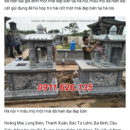
đá hiện đại gia đình một mái đẹp bán tại hà nội, mẫu mộ đá hiện đại
cất giữ đựng để hũ hộp tro hài cốt một mái đẹp bán tại hà nội.
Hà nội + mẫu mộ một mái đá hiện đại đẹp bán
Hoàng Mai, Long Biên, Thanh Xuân, Bắc Từ Liêm, Ba Đình, Cầu