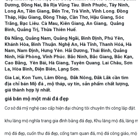
Dương, Đồng Nai, Bà Rịa Vũng Tàu. Bình Phước, Tây Ninh,
Long An, Tiền Giang, Bến Tre, Trà Vinh, Vĩnh Long. Đồng
Tháp, Hậu Giang, Đồng Tháp, Cần Thơ, Hậu Giang, Sóc
Trăng, Bạc Liêu. Cà Mau, Kiên Giang, An Giang, Quảng
Bình, Quảng Trị, Thừa Thiên Huế.
Đà Nẵng, Quảng Nam, Quảng Ngãi, Bình Định, Phú Yên,
Khánh Hòa, Bình Thuận. Nghệ An, Hà Tĩnh, Thanh Hóá, Hà
Nam, Nam Định, Hưng Yên. Hải Dương, Thái Bình, Quảng
Ninh, Hải Phòng, Vĩnh Phúc. Bắc Ninh, Bắc Giang, Bắc Kạn,
Cao Bằng, Yên Bái, Hà Giang, Tuyên Quang. Lai Châu, Sơn
La, Hòa Bình, Điện Biên, Lạng Sơn.
Gia Lai, Kon Tum, Lâm Đồng, Đắk Nông, Đắk Lắk cần tìm
địa chỉ bán Mộ đá , mộ tháp, uy tín, sản phẩm chất lượng,
giá thành hợp lý nhất.
giá bán mộ một mái đá đẹp
C
ơ
s
ở
đ
á
m
ỹ
n
g
h
ệ
c
a
o
c
ấp hiện đại chúng tôi chuyên thi công lắp đặt.
khu lăng mộ nghĩa trang gia đình bằng đá đẹp, Khu lăng mộ đá, lăng 
mộ đá đẹp, cuốn thư đá đẹp, cổng tam quan đá, mộ đá công giáo, mộ đ