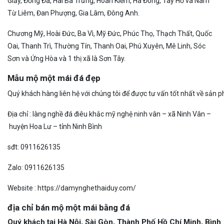
Giấy, Đống Đa, Hai Bà Trưng, Hoàn Kiếm, Hà Đông, Tây Hồ và Nam
Từ Liêm, Đan Phượng, Gia Lâm, Đông Anh.
Chương Mỹ, Hoài Đức, Ba Vì, Mỹ Đức, Phúc Thọ, Thạch Thất, Quốc
Oai, Thanh Trì, Thường Tín, Thanh Oai, Phú Xuyên, Mê Linh, Sóc
Sơn và Ứng Hòa và 1 thị xã là Sơn Tây.
Mẫu mộ một mái đá đẹp
Qu
ý
k
h
á
c
h
h
à
n
g
l
i
ê
n
h
ệ
v
ớ
i
c
h
ú
n
g
t
ô
i
đ
ể
đ
ư
ợ
c
t
ư
v
ấ
n
t
ố
t
n
h
ấ
t
v
ề
s
ả
n
p
Đ
ị
a
c
h
ỉ
:
l
à
n
g
n
g
h
ề
đ
á
đ
i
ê
u
k
h
ắ
c
m
ỹ
n
g
h
ệ
n
i
n
h
v
â
n
–
x
ã
N
i
n
h
V
â
n
–
h
u
y
ệ
n
H
o
a
L
ư
–
t
ỉ
n
h
N
i
n
h
B
ì
n
h
s
đ
t:
09
1
16
2
6
1
3
5
Z
a
l
o
:
0
9
1
16
2
6
1
3
5
W
e
b
si
t
e
: https://damynghethaiduy.com/
địa chỉ bán mộ một mái bằng đá
Quý
k
h
á
c
h
t
ạ
i
H
à
N
ộ
i
,
S
à
i
G
ò
n
,
T
h
à
n
h
P
h
ố
H
ồ
C
h
í
M
i
n
h
,
B
ì
nh