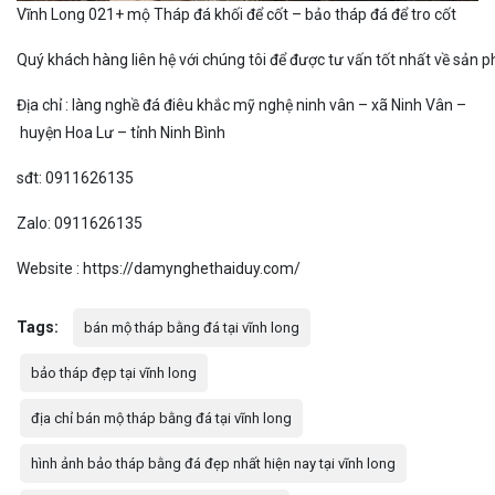
Vĩnh Long 021+ mộ Tháp đá khối để cốt – bảo tháp đá để tro cốt
Quý
k
h
á
c
h
h
à
n
g
l
i
ê
n
h
ệ
v
ớ
i
c
h
ú
n
g
t
ô
i
đ
ể
đ
ư
ợ
c
t
ư
v
ấ
n
t
ố
t
n
h
ấ
t
v
ề
s
ả
n
p
Đ
ị
a
c
h
ỉ
:
l
à
n
g
n
g
h
ề
đ
á
đ
i
ê
u
k
h
ắ
c
m
ỹ
n
g
h
ệ
n
i
n
h
v
â
n
–
x
ã
N
i
n
h
V
â
n
–
h
u
y
ệ
n
H
o
a
L
ư
–
t
ỉ
n
h
N
i
n
h
B
ì
n
h
sđt: 0911626135
Zalo: 0911626135
Website : https://damynghethaiduy.com/
Tags:
bán mộ tháp bằng đá tại vĩnh long
bảo tháp đẹp tại vĩnh long
địa chỉ bán mộ tháp bằng đá tại vĩnh long
hình ảnh bảo tháp bằng đá đẹp nhất hiện nay tại vĩnh long