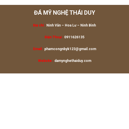
ĐÁ MỸ NGHỆ THÁI DUY
Địa chỉ :
Ninh Vân – Hoa Lư
– Ninh Bình
Điện Thoại :
0911626135
Email :
phamcongnbyk123@gmail.com
Website :
damynghethaiduy.com