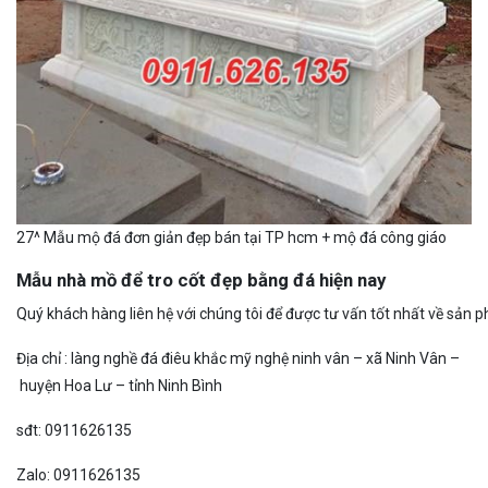
27^ Mẫu mộ đá đơn giản đẹp bán tại TP hcm + mộ đá công giáo
Mẫu nhà mồ để tro cốt đẹp bằng đá hiện nay
Qu
ý
k
h
á
c
h
h
à
n
g
l
i
ê
n
h
ệ
v
ớ
i
c
h
ú
n
g
t
ô
i
đ
ể
đ
ư
ợ
c
t
ư
v
ấ
n
t
ố
t
n
h
ấ
t
v
ề
s
ả
n
p
Đ
ị
a
c
h
ỉ
:
l
à
n
g
n
g
h
ề
đ
á
đ
i
ê
u
k
h
ắ
c
m
ỹ
n
g
h
ệ
n
i
n
h
v
â
n
–
x
ã
N
i
n
h
V
â
n
–
h
u
y
ệ
n
H
o
a
L
ư
–
t
ỉ
n
h
N
i
n
h
B
ì
n
h
s
đ
t:
09
1
16
2
6
1
3
5
Z
a
l
o
:
0
9
1
16
2
6
1
3
5