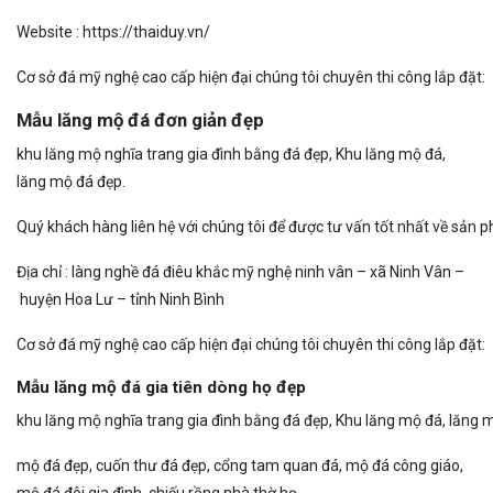
W
e
b
si
t
e
:
h
t
t
p
s
:
//
t
h
a
i
d
u
y.
v
n/
C
ơ
s
ở
đ
á
m
ỹ
n
g
h
ệ
c
a
o
c
ấp hiện đại chúng tôi chuyên thi công lắp đặt:
Mẫu lăng mộ đá đơn giản đẹp
khu lăng mộ nghĩa trang gia đình bằng đá đẹp, Khu lăng mộ đá,
lăng mộ đá đẹp.
Q
u
ý
k
h
á
c
h
h
à
n
g
l
i
ê
n
h
ệ
v
ớ
i
c
h
ú
n
g
t
ô
i
đ
ể
đ
ư
ợ
c
t
ư
v
ấ
n
t
ố
t
n
h
ấ
t
v
ề
s
ả
n
p
Đ
ị
a
c
h
ỉ
:
l
à
n
g
n
g
h
ề
đ
á
đ
i
ê
u
k
h
ắ
c
m
ỹ
n
g
h
ệ
n
i
n
h
v
â
n
–
x
ã
N
i
n
h
V
â
n
–
h
u
y
ệ
n
H
o
a
L
ư
–
t
ỉ
n
h
N
i
n
h
B
ì
n
h
Cơ
sở
đá
mỹ
nghệ
cao
cấp
hiện
đại
chúng
tôi
chuyên
thi
công
lắp
đặt:
Mẫu lăng mộ đá gia tiên dòng họ đẹp
khu
lăng
mộ
nghĩa
trang
gia
đình
b
ằ
n
g
đ
á
đ
ẹ
p
,
K
h
u
l
ă
n
g
m
ộ
đ
á,
l
ă
n
g
m
ộ
đ
á
đ
ẹ
p,
c
u
ốn thư đá đẹp, cổng tam quan đá, mộ đá công giáo,
mộ đá đôi gia đình, chiếu rồng nhà thờ họ.