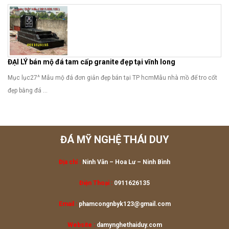
ĐẠI LÝ bán mộ đá tam cấp granite đẹp tại vĩnh long
Mục lục27^ Mẫu mộ đá đơn giản đẹp bán tại TP hcmMẫu nhà mồ để tro cốt
đẹp bằng đá ...
ĐÁ MỸ NGHỆ THÁI DUY
Địa chỉ :
Ninh Vân – Hoa Lư
– Ninh Bình
Điện Thoại :
0911626135
Email :
phamcongnbyk123@gmail.com
Website :
damynghethaiduy.com