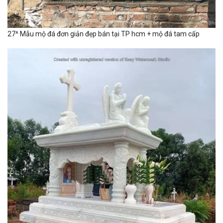
27^ Mẫu mộ đá đơn giản đẹp bán tại TP hcm + mộ đá tam cấp