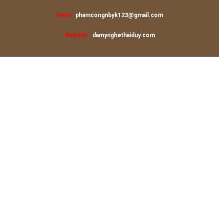
Email :
phamcongnbyk123@gmail.com
Website :
damynghethaiduy.com