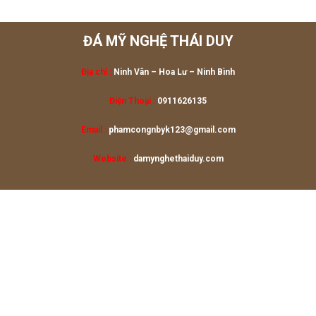
ĐÁ MỸ NGHỆ THÁI DUY
Địa chỉ :
Ninh Vân – Hoa Lư
– Ninh Bình
Điện Thoại :
0911626135
Email :
phamcongnbyk123@gmail.com
Website :
damynghethaiduy.com