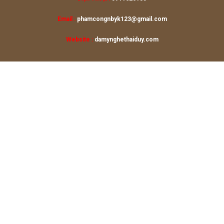
Email :
phamcongnbyk123@gmail.com
Website :
damynghethaiduy.com