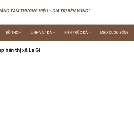
NÂNG TẦM THƯƠNG HIỆU – GIÁ TRỊ BỀN VỮNG"
ĐỒ THỜ
LINH VẬT ĐÁ
KIẾN TRÚC ĐÁ
MẸO CUỘC SỐNG
p bán thị xã La Gi