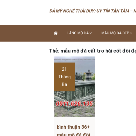
ĐÁ MỸ NGHỆ THÁI DUY: UY TÍN TẬN TÂM – 
LĂNG MỘ ĐÁ
MẪU MỘ ĐÁ ĐẸP
Thẻ:
mẫu mộ đá cất tro hài cốt đôi đẹ
21
Tháng
Ba
bình thuận 36+
mẫu mộ đá đôi