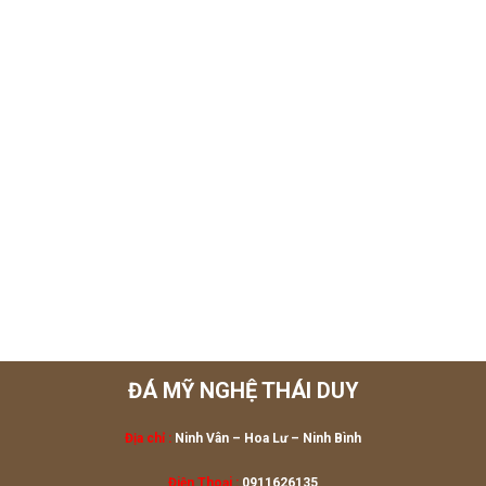
ĐÁ MỸ NGHỆ THÁI DUY
Địa chỉ :
Ninh Vân – Hoa Lư
– Ninh Bình
Điện Thoại :
0911626135