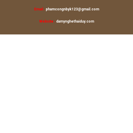
Email :
phamcongnbyk123@gmail.com
Website :
damynghethaiduy.com