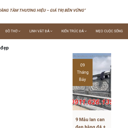
NÂNG TẦM THƯƠNG HIỆU – GIÁ TRỊ BỀN VỮNG"
ĐỒ THỜ
LINH VẬT ĐÁ
KIẾN TRÚC ĐÁ
MẸO CUỘC SỐNG
 đẹp
09
Tháng
Bảy
9 Mẫu lan can
đẹp bằng đá +