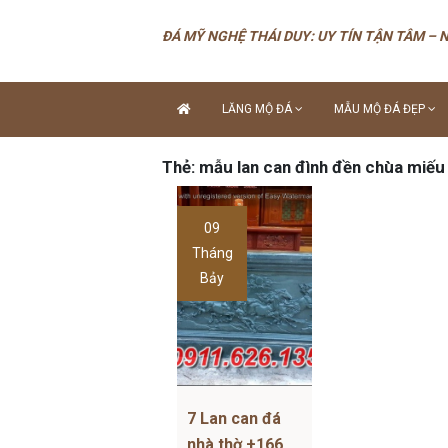
ĐÁ MỸ NGHỆ THÁI DUY: UY TÍN TẬN TÂM – 
LĂNG MỘ ĐÁ
MẪU MỘ ĐÁ ĐẸP
Thẻ:
mẫu lan can đình đền chùa miếu
09
Tháng
Bảy
7 Lan can đá
nhà thờ +166