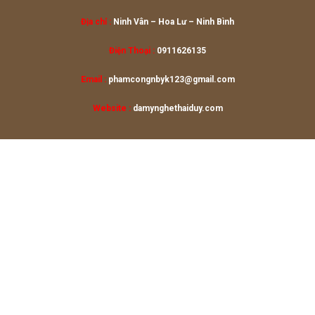
Địa chỉ :
Ninh Vân – Hoa Lư
– Ninh Bình
Điện Thoại :
0911626135
Email :
phamcongnbyk123@gmail.com
Website :
damynghethaiduy.com