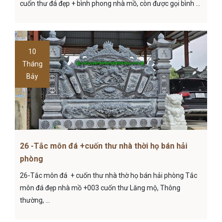
cuốn thư đá đẹp + bình phong nhà mồ, còn được gọi bình ...
10
Tháng
Bảy
26 -Tắc môn đá +cuốn thư nhà thời họ bán hải
phòng
26-Tắc môn đá + cuốn thư nhà thờ họ bán hải phòng Tắc
môn đá đẹp nhà mồ +003 cuốn thư Lăng mộ, Thông
thường, ...