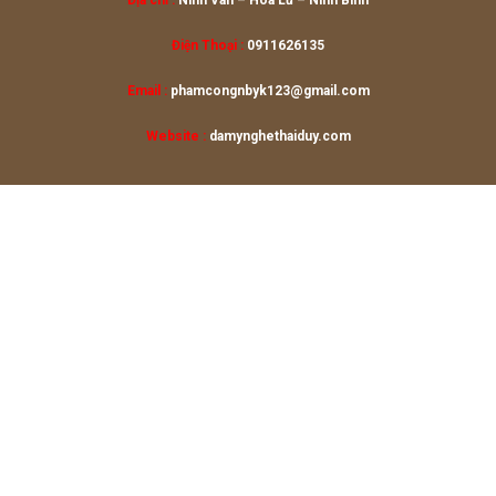
Địa chỉ :
Ninh Vân – Hoa Lư
– Ninh Bình
Điện Thoại :
0911626135
Email :
phamcongnbyk123@gmail.com
Website :
damynghethaiduy.com