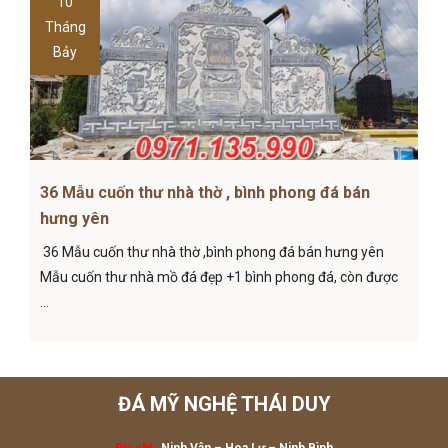
10
Tháng
Bảy
36 Mẫu cuốn thư nhà thờ , bình phong đá bán
hưng yên
36 Mẫu cuốn thư nhà thờ ,bình phong đá bán hưng yên
Mẫu cuốn thư nhà mồ đá đẹp +1 bình phong đá, còn được
...
ĐÁ MỸ NGHỆ THÁI DUY