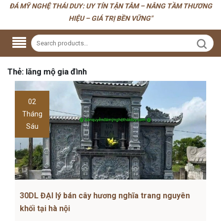
ĐÁ MỸ NGHỆ THÁI DUY: UY TÍN TẬN TÂM – NÂNG TẦM THƯƠNG
HIỆU – GIÁ TRỊ BỀN VỮNG"
Thẻ:
lăng mộ gia đình
02
Tháng
Sáu
30DL ĐẠI lý bán cây hương nghĩa trang nguyên
khối tại hà nội