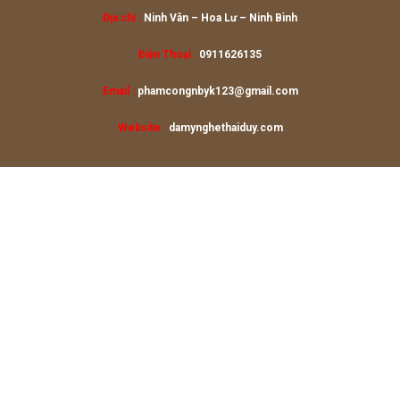
Địa chỉ :
Ninh Vân – Hoa Lư
– Ninh Bình
Điện Thoại :
0911626135
Email :
phamcongnbyk123@gmail.com
Website :
damynghethaiduy.com