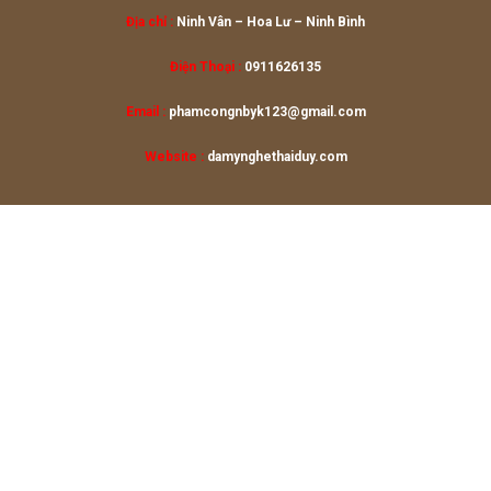
Địa chỉ :
Ninh Vân – Hoa Lư
– Ninh Bình
Điện Thoại :
0911626135
Email :
phamcongnbyk123@gmail.com
Website :
damynghethaiduy.com