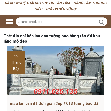
ĐÁ MỸ NGHỆ THÁI DUY: UY TÍN TẬN TÂM – NÂNG TẦM THƯƠNG
HIỆU – GIÁ TRỊ BỀN VỮNG"
Thẻ:
địa chỉ bán lan can tường bao hàng rào đá khu
lăng mộ đẹp
15
Tháng
Bảy
mẫu lan can đá đơn giản đẹp #013 tường bao đá