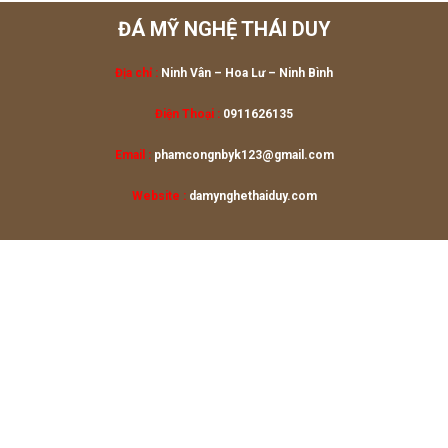
ĐÁ MỸ NGHỆ THÁI DUY
Địa chỉ :
Ninh Vân – Hoa Lư
– Ninh Bình
Điện Thoại :
0911626135
Email :
phamcongnbyk123@gmail.com
Website :
damynghethaiduy.com