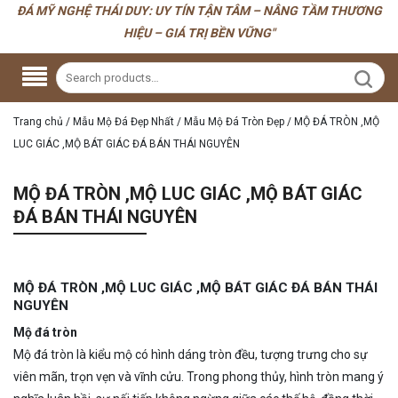
ĐÁ MỸ NGHỆ THÁI DUY: UY TÍN TẬN TÂM – NÂNG TẦM THƯƠNG
HIỆU – GIÁ TRỊ BỀN VỮNG"
Trang chủ
/
Mẫu Mộ Đá Đẹp Nhất
/
Mẫu Mộ Đá Tròn Đẹp
/
MỘ ĐÁ TRÒN ,MỘ
LUC GIÁC ,MỘ BÁT GIÁC ĐÁ BÁN THÁI NGUYÊN
MỘ ĐÁ TRÒN ,MỘ LUC GIÁC ,MỘ BÁT GIÁC
ĐÁ BÁN THÁI NGUYÊN
MỘ ĐÁ TRÒN ,MỘ LUC GIÁC ,MỘ BÁT GIÁC ĐÁ BÁN THÁI
NGUYÊN
Mộ đá tròn
Mộ đá tròn là kiểu mộ có hình dáng tròn đều, tượng trưng cho sự
viên mãn, trọn vẹn và vĩnh cửu. Trong phong thủy, hình tròn mang ý