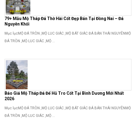
79+ Mẫu Mộ Tháp Đá Thờ Hài Cốt Đẹp Bán Tại Đồng Nai – Đá
Nguyên Khối
Mục lụcMỘ ĐÁ TRÒN ,MỘ LUC GIÁC ,MỘ BÁT GIÁC ĐÁ BÁN THÁI NGUYÊNMỘ
ĐÁ TRÒN ,MỘ LUC GIÁC ,MỘ ...
Báo Giá Mộ Tháp Đá Để Hũ Tro Cốt Tại Bình Dương Mới Nhất
2026
Mục lụcMỘ ĐÁ TRÒN ,MỘ LUC GIÁC ,MỘ BÁT GIÁC ĐÁ BÁN THÁI NGUYÊNMỘ
ĐÁ TRÒN ,MỘ LUC GIÁC ,MỘ ...