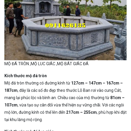
MỘ ĐÁ TRÒN ,MỘ LUC GIÁC ,MỘ BÁT GIÁC ĐÁ
Kích thước mộ đá tròn
Mộ đá tròn thường có đường kính từ
127cm – 147cm – 167cm –
187cm
, đây là các số đo đẹp theo thước Lỗ Ban rơi vào cung Cát,
mang lại phúc lộc và bình an. Chiều cao của mộ thường từ
81cm –
107cm
, vừa tạo sự cân đối vừa thể hiện sự vững chãi. Với các ngôi
mộ lớn, đường kính có thể lên đến
217cm – 255cm
, phù hợp khi đặt
tại khu lăng mộ rộng.