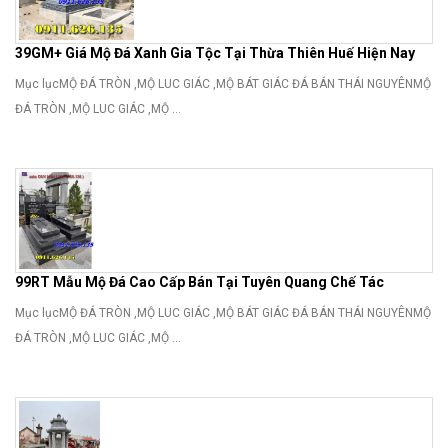
39GM+ Giá Mộ Đá Xanh Gia Tộc Tại Thừa Thiên Huế Hiện Nay
Mục lụcMỘ ĐÁ TRÒN ,MỘ LUC GIÁC ,MỘ BÁT GIÁC ĐÁ BÁN THÁI NGUYÊNMỘ
ĐÁ TRÒN ,MỘ LUC GIÁC ,MỘ ...
99RT Mẫu Mộ Đá Cao Cấp Bán Tại Tuyên Quang Chế Tác
Mục lụcMỘ ĐÁ TRÒN ,MỘ LUC GIÁC ,MỘ BÁT GIÁC ĐÁ BÁN THÁI NGUYÊNMỘ
ĐÁ TRÒN ,MỘ LUC GIÁC ,MỘ ...