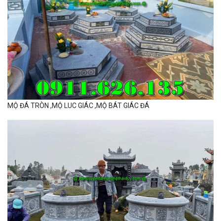
MỘ ĐÁ TRÒN ,MỘ LUC GIÁC ,MỘ BÁT GIÁC ĐÁ