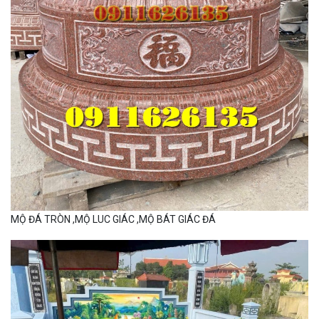
MỘ ĐÁ TRÒN ,MỘ LUC GIÁC ,MỘ BÁT GIÁC ĐÁ