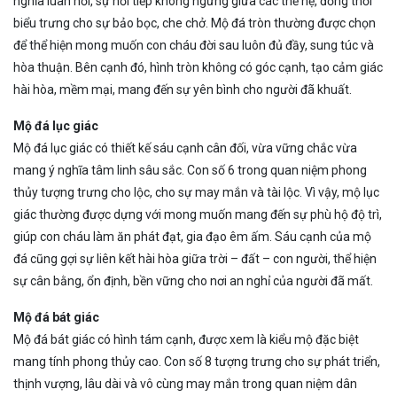
nghĩa luân hồi, sự nối tiếp không ngừng giữa các thế hệ, đồng thời
biểu trưng cho sự bảo bọc, che chở. Mộ đá tròn thường được chọn
để thể hiện mong muốn con cháu đời sau luôn đủ đầy, sung túc và
hòa thuận. Bên cạnh đó, hình tròn không có góc cạnh, tạo cảm giác
hài hòa, mềm mại, mang đến sự yên bình cho người đã khuất.
Mộ đá lục giác
Mộ đá lục giác có thiết kế sáu cạnh cân đối, vừa vững chắc vừa
mang ý nghĩa tâm linh sâu sắc. Con số 6 trong quan niệm phong
thủy tượng trưng cho lộc, cho sự may mắn và tài lộc. Vì vậy, mộ lục
giác thường được dựng với mong muốn mang đến sự phù hộ độ trì,
giúp con cháu làm ăn phát đạt, gia đạo êm ấm. Sáu cạnh của mộ
đá cũng gợi sự liên kết hài hòa giữa trời – đất – con người, thể hiện
sự cân bằng, ổn định, bền vững cho nơi an nghỉ của người đã mất.
Mộ đá bát giác
Mộ đá bát giác có hình tám cạnh, được xem là kiểu mộ đặc biệt
mang tính phong thủy cao. Con số 8 tượng trưng cho sự phát triển,
thịnh vượng, lâu dài và vô cùng may mắn trong quan niệm dân