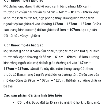
Kích thước mộ đá lục giác
Mộ đá lục giác được thiết kế với 6 cạnh bằng nhau. Mỗi cạnh
thường có chiều dài chuẩn từ
61cm – 69cm – 81cm – 89cm
, đây
là những kích thước tốt, hợp phong thủy. Đường kính vòng tròn
ngoại tiếp lục giác rơi vào khoảng
147cm – 167cm – 187cm
. Chiều
cao trung bình của mộ đá lục giác từ
81cm – 107cm
, tạo sự cân
đối hài hòa và uy nghiêm.
Kích thước mộ đá bát giác
Mộ đá bát giác có 8 cạnh đều nhau, tượng trưng cho bát quái. Kích
thước mỗi cạnh thường từ
55cm – 61cm – 69cm – 81cm
. Đường
kính vòng ngoài của mộ đá bát giác thường rơi vào
167cm –
187cm – 217cm
, các số đo này đều nằm trong cung Cát theo
thước Lỗ Ban, mang ý nghĩa phát lộc và trường tồn. Chiều cao của
mộ dao động từ
89cm – 107cm – 127cm
, thể hiện sự vững chãi và
bề thế.
Các sản phẩm đá tâm linh tiêu biểu
Cổng đá
: Được đặt tại lối ra vào nhà thờ họ, khu lăng mộ,