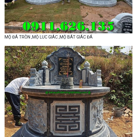
MỘ ĐÁ TRÒN ,MỘ LUC GIÁC ,MỘ BÁT GIÁC ĐÁ