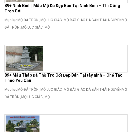
89+ Ninh Bình | Mẫu Mộ Đá Đẹp Bán Tại Ninh Bình – Thi Công
Trọn Gói
Mục lụcMỘ ĐÁ TRÒN ,MỘ LUC GIÁC ,MỘ BÁT GIÁC ĐÁ BÁN THÁI NGUYÊNMỘ
ĐÁ TRÒN ,MỘ LUC GIÁC ,MỘ ...
89+ Mẫu Tháp Đá Thờ Tro Cốt Đẹp Bán Tại tây ninh – Chế Tác
Theo Yêu Cầu
Mục lụcMỘ ĐÁ TRÒN ,MỘ LUC GIÁC ,MỘ BÁT GIÁC ĐÁ BÁN THÁI NGUYÊNMỘ
ĐÁ TRÒN ,MỘ LUC GIÁC ,MỘ ...