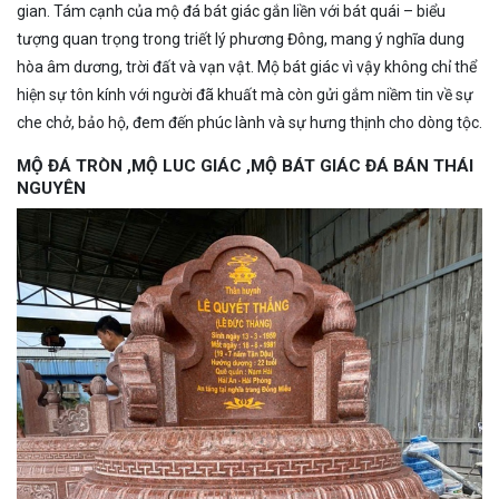
gian. Tám cạnh của mộ đá bát giác gắn liền với bát quái – biểu
tượng quan trọng trong triết lý phương Đông, mang ý nghĩa dung
hòa âm dương, trời đất và vạn vật. Mộ bát giác vì vậy không chỉ thể
hiện sự tôn kính với người đã khuất mà còn gửi gắm niềm tin về sự
che chở, bảo hộ, đem đến phúc lành và sự hưng thịnh cho dòng tộc.
MỘ ĐÁ TRÒN ,MỘ LUC GIÁC ,MỘ BÁT GIÁC ĐÁ BÁN THÁI
NGUYÊN