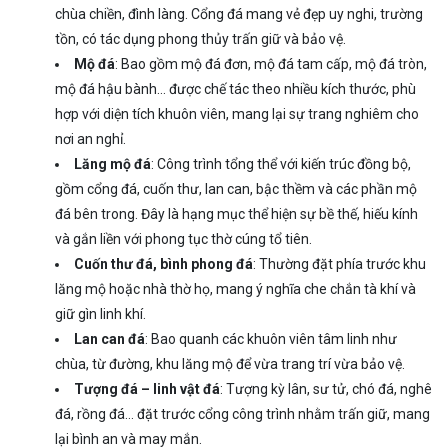
chùa chiền, đình làng. Cổng đá mang vẻ đẹp uy nghi, trường
tồn, có tác dụng phong thủy trấn giữ và bảo vệ.
Mộ đá
: Bao gồm mộ đá đơn, mộ đá tam cấp, mộ đá tròn,
mộ đá hậu bành… được chế tác theo nhiều kích thước, phù
hợp với diện tích khuôn viên, mang lại sự trang nghiêm cho
nơi an nghỉ.
Lăng mộ đá
: Công trình tổng thể với kiến trúc đồng bộ,
gồm cổng đá, cuốn thư, lan can, bậc thềm và các phần mộ
đá bên trong. Đây là hạng mục thể hiện sự bề thế, hiếu kính
và gắn liền với phong tục thờ cúng tổ tiên.
Cuốn thư đá, bình phong đá
: Thường đặt phía trước khu
lăng mộ hoặc nhà thờ họ, mang ý nghĩa che chắn tà khí và
giữ gìn linh khí.
Lan can đá
: Bao quanh các khuôn viên tâm linh như
chùa, từ đường, khu lăng mộ để vừa trang trí vừa bảo vệ.
Tượng đá – linh vật đá
: Tượng kỳ lân, sư tử, chó đá, nghê
đá, rồng đá… đặt trước cổng công trình nhằm trấn giữ, mang
lại bình an và may mắn.