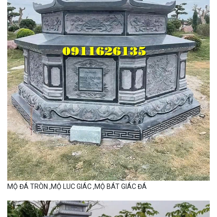
MỘ ĐÁ TRÒN ,MỘ LUC GIÁC ,MỘ BÁT GIÁC ĐÁ