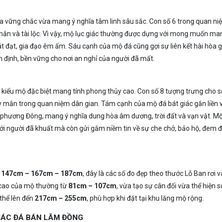
vừa vững chắc vừa mang ý nghĩa tâm linh sâu sắc. Con số 6 trong quan n
mắn và tài lộc. Vì vậy, mộ lục giác thường được dựng với mong muốn ma
át đạt, gia đạo êm ấm. Sáu cạnh của mộ đá cũng gợi sự liên kết hài hòa 
ổn định, bền vững cho nơi an nghỉ của người đã mất.
 kiểu mộ đặc biệt mang tính phong thủy cao. Con số 8 tượng trưng cho 
ay mắn trong quan niệm dân gian. Tám cạnh của mộ đá bát giác gắn liền 
lý phương Đông, mang ý nghĩa dung hòa âm dương, trời đất và vạn vật. M
h với người đã khuất mà còn gửi gắm niềm tin về sự che chở, bảo hộ, đem 
 147cm – 167cm – 187cm
, đây là các số đo đẹp theo thước Lỗ Ban rơi 
u cao của mộ thường từ
81cm – 107cm
, vừa tạo sự cân đối vừa thể hiện s
 thể lên đến
217cm – 255cm
, phù hợp khi đặt tại khu lăng mộ rộng.
GIÁC ĐÁ BÁN LÂM ĐỒNG