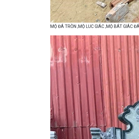
MỘ ĐÁ TRÒN ,MỘ LUC GIÁC ,MỘ BÁT GIÁC Đ