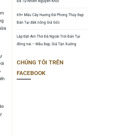
Đá Tự Nhiên Nguyên Khối
iệm
69+ Mẫu Cây Hương Đá Phong Thủy Đẹp
ng
Bán Tại đắk nông Giá Gốc
giữa
Lắp Đặt Am Thờ Đá Ngoài Trời Bán Tại
đồng nai – Mẫu Đẹp, Giá Tận Xưởng
sự
CHÚNG TÔI TRÊN
với
ộ
FACEBOOK
đến
vào
ự