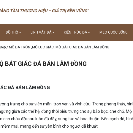
NÂNG TẦM THƯƠNG HIỆU – GIÁ TRỊ BỀN VỮNG"
ĐỒ THỜ
LINH VẬT ĐÁ
KIẾN TRÚC ĐÁ
MẸO CUỘC SỐNG
 Đẹp
/
MỘ ĐÁ TRÒN ,MỘ LUC GIÁC ,MỘ BÁT GIÁC ĐÁ BÁN LÂM ĐỒNG
MỘ BÁT GIÁC ĐÁ BÁN LÂM ĐỒNG
GIÁC ĐÁ BÁN LÂM ĐỒNG
tượng trưng cho sự viên mãn, trọn vẹn và vĩnh cửu. Trong phong thủy, hìn
 ngừng giữa các thế hệ, đồng thời biểu trưng cho sự bảo bọc, che chở. Mộ
con cháu đời sau luôn đủ đầy, sung túc và hòa thuận. Bên cạnh đó, hìn
a, mềm mại, mang đến sự yên bình cho người đã khuất.