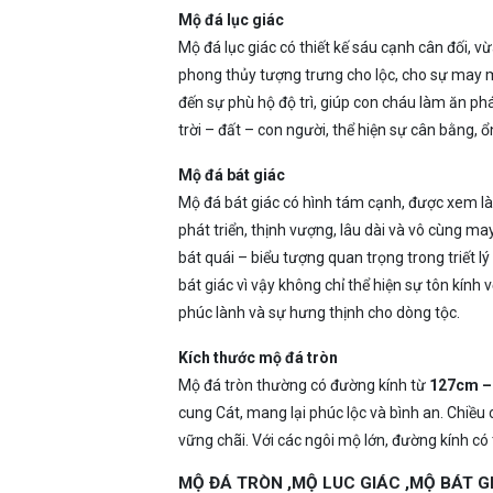
Mộ đá lục giác
Mộ đá lục giác có thiết kế sáu cạnh cân đối, 
phong thủy tượng trưng cho lộc, cho sự may 
đến sự phù hộ độ trì, giúp con cháu làm ăn ph
trời – đất – con người, thể hiện sự cân bằng, 
Mộ đá bát giác
Mộ đá bát giác có hình tám cạnh, được xem là
phát triển, thịnh vượng, lâu dài và vô cùng m
bát quái – biểu tượng quan trọng trong triết 
bát giác vì vậy không chỉ thể hiện sự tôn kín
phúc lành và sự hưng thịnh cho dòng tộc.
Kích thước mộ đá tròn
Mộ đá tròn thường có đường kính từ
127cm –
cung Cát, mang lại phúc lộc và bình an. Chiề
vững chãi. Với các ngôi mộ lớn, đường kính có
MỘ ĐÁ TRÒN ,MỘ LUC GIÁC ,MỘ BÁT 