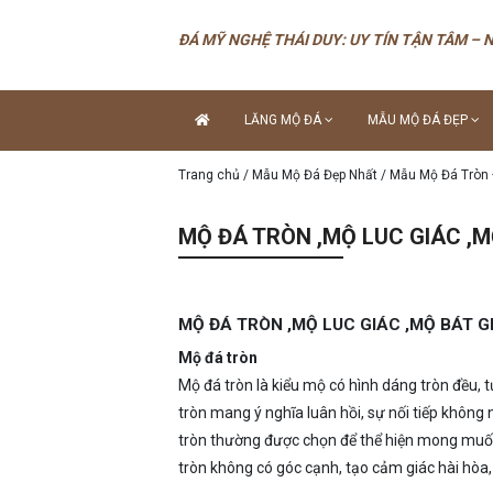
ĐÁ MỸ NGHỆ THÁI DUY: UY TÍN TẬN TÂM – 
LĂNG MỘ ĐÁ
MẪU MỘ ĐÁ ĐẸP
Trang chủ
/
Mẫu Mộ Đá Đẹp Nhất
/
Mẫu Mộ Đá Tròn
MỘ ĐÁ TRÒN ,MỘ LUC GIÁC ,
MỘ ĐÁ TRÒN ,MỘ LUC GIÁC ,MỘ BÁT 
Mộ đá tròn
Mộ đá tròn là kiểu mộ có hình dáng tròn đều, 
tròn mang ý nghĩa luân hồi, sự nối tiếp không
tròn thường được chọn để thể hiện mong muốn 
tròn không có góc cạnh, tạo cảm giác hài hò