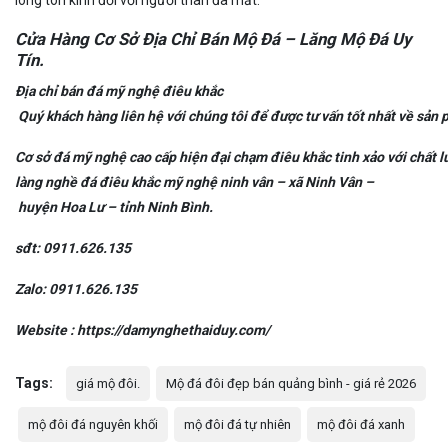
Cửa Hàng Cơ Sở Địa Chỉ Bán Mộ Đá – Lăng Mộ Đá Uy
Tín.
Địa
chỉ
bán
đá
mỹ
nghệ
điêu
khắc
Quý
khách
hàng
liên
hệ
với
chúng
tôi
để
được
tư
vấn
tốt
nhất
về
sản
Cơ
s
ở
đá
mỹ
nghệ
cao
cấp
hiện
đại
chạm
điêu
khắc
tinh
xảo
với
chất
l
l
àng
n
ghề
đá
điêu
khắc
mỹ
n
ghệ
ninh
vân
–
xã
Ninh
Vân
–
huyện
Hoa
Lư
–
tỉnh
Ninh
Bình
.
sđt: 0911.626.135
Zalo: 0911.626.135
Website :
https://damynghethaiduy.com/
Tags:
giá mộ đôi.
Mộ đá đôi đẹp bán quảng bình - giá rẻ 2026
mộ đôi đá nguyên khối
mộ đôi đá tự nhiên
mộ đôi đá xanh