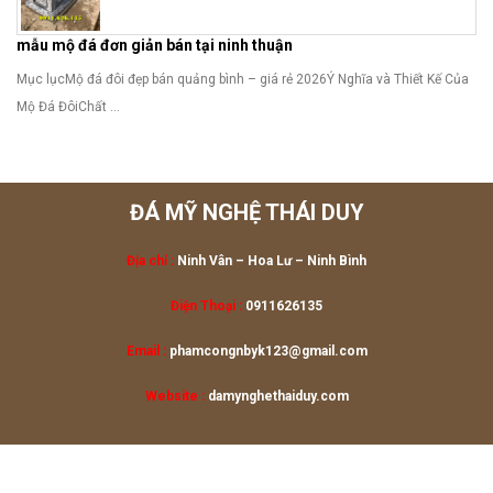
mẫu mộ đá đơn giản bán tại ninh thuận
Mục lụcMộ đá đôi đẹp bán quảng bình – giá rẻ 2026Ý Nghĩa và Thiết Kế Của
Mộ Đá ĐôiChất ...
ĐÁ MỸ NGHỆ THÁI DUY
Địa chỉ :
Ninh Vân – Hoa Lư
– Ninh Bình
Điện Thoại :
0911626135
Email :
phamcongnbyk123@gmail.com
Website :
damynghethaiduy.com