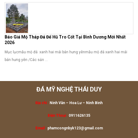
Báo Giá Mộ Tháp Đá Để Hũ Tro Cốt Tại Bình Dương Mới Nhất
2026
Mục lụcmẫu mộ đá xanh hai mái bán hưng yênmẫu mộ đá xanh hai mái
bán hưng yên /Các sản ...
ĐÁ MỸ NGHỆ THÁI DUY
Địa chỉ :
Ninh Vân – Hoa Lư
– Ninh Bình
Điện Thoại :
0911626135
Email :
phamcongnbyk123@gmail.com