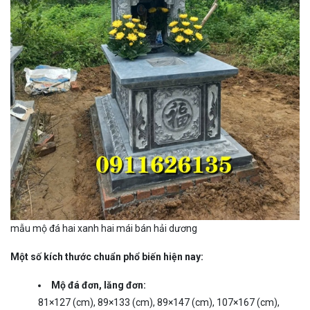
mẫu mộ đá hai xanh hai mái bán hải dương
Một số kích thước chuẩn phổ biến hiện nay:
Mộ đá đơn, lăng đơn:
81×127 (cm), 89×133 (cm), 89×147 (cm), 107×167 (cm),