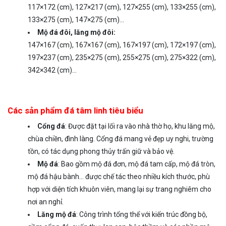
117×172 (cm), 127×217 (cm), 127×255 (cm), 133×255 (cm),
133×275 (cm), 147×275 (cm)…
Mộ đá đôi, lăng mộ đôi:
147×167 (cm), 167×167 (cm), 167×197 (cm), 172×197 (cm),
197×237 (cm), 235×275 (cm), 255×275 (cm), 275×322 (cm),
342×342 (cm)…
Các sản phẩm đá tâm linh tiêu biểu
Cổng đá
: Được đặt tại lối ra vào nhà thờ họ, khu lăng mộ,
chùa chiền, đình làng. Cổng đá mang vẻ đẹp uy nghi, trường
tồn, có tác dụng phong thủy trấn giữ và bảo vệ.
Mộ đá
: Bao gồm mộ đá đơn, mộ đá tam cấp, mộ đá tròn,
mộ đá hậu bành… được chế tác theo nhiều kích thước, phù
hợp với diện tích khuôn viên, mang lại sự trang nghiêm cho
nơi an nghỉ.
Lăng mộ đá
: Công trình tổng thể với kiến trúc đồng bộ,