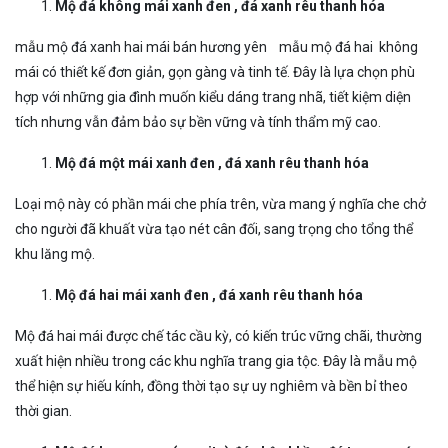
Mộ đá không mái
xanh đen , đá xanh rêu thanh hóa
mẫu mộ đá xanh hai mái bán hương yên mẫu mộ đá hai không
mái có thiết kế đơn giản, gọn gàng và tinh tế. Đây là lựa chọn phù
hợp với những gia đình muốn kiểu dáng trang nhã, tiết kiệm diện
tích nhưng vẫn đảm bảo sự bền vững và tính thẩm mỹ cao.
Mộ đá một mái
xanh đen , đá xanh rêu thanh hóa
Loại mộ này có phần mái che phía trên, vừa mang ý nghĩa che chở
cho người đã khuất vừa tạo nét cân đối, sang trọng cho tổng thể
khu lăng mộ.
Mộ đá hai mái
xanh đen , đá xanh rêu thanh hóa
Mộ đá hai mái được chế tác cầu kỳ, có kiến trúc vững chãi, thường
xuất hiện nhiều trong các khu nghĩa trang gia tộc. Đây là mẫu mộ
thể hiện sự hiếu kính, đồng thời tạo sự uy nghiêm và bền bỉ theo
thời gian.