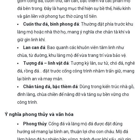
gồm cổng đá, cuốn thư, lan can, bậc thềm và các phần mộ
đá bên trong. Đây là hạng mục thể hiện sự bề thế, hiếu kính
và gắn liền với phong tục thờ cúng tổ tiên.
Cuốn thư đá, bình phong đá
: Thường đặt phía trước khu
lăng mộ hoặc nhà thờ họ, mang ý nghĩa che chắn tà khí và
giữ gìn linh khí.
Lan can đá
: Bao quanh các khuôn viên tâm linh như
chùa, từ đường, khu lăng mộ để vừa trang trí vừa bảo vệ.
Tượng đá – linh vật đá
: Tượng kỳ lân, sư tử, chó đá, nghê
đá, rồng đá… đặt trước cổng công trình nhằm trấn giữ, mang
lại bình an và may mắn.
Chân tảng đá, bậc thềm đá
: Dùng trong kiến trúc nhà gỗ,
đình làng, chùa chiền để nâng đỡ và tăng sự bền vững cho
công trình.
Ý nghĩa phong thủy và văn hóa
Phong thủy
: Cổng đá và lăng mộ đá được đặt đúng
hướng sẽ mang lại bình an, thuận lợi cho con cháu. Mộ đá
làm bằng đá tự nhiên bền vững, tránh được khí xấu, giữ gìn