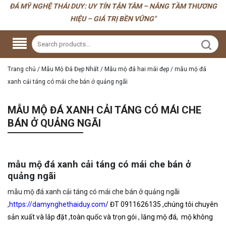
ĐÁ MỸ NGHỆ THÁI DUY: UY TÍN TẬN TÂM – NÂNG TẦM THƯƠNG
HIỆU – GIÁ TRỊ BỀN VỮNG"
Trang chủ
/
Mẫu Mộ Đá Đẹp Nhất
/
Mẫu mộ đá hai mái đẹp
/
mẫu mộ đá
xanh cải táng có mái che bán ở quảng ngãi
MẪU MỘ ĐÁ XANH CẢI TÁNG CÓ MÁI CHE
BÁN Ở QUẢNG NGÃI
mẫu mộ đá xanh cải táng có mái che bán ở
quảng ngãi
mẫu mộ đá xanh cải táng có mái che bán ở quảng ngãi
,
https://damynghethaiduy.com
/
ĐT 0911626135 ,chúng tôi
chuyên
sản xuất và lắp đặt ,toàn quốc và trọn gói , lăng mộ đá, mộ không