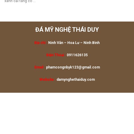
xanh cải táng có ...
ĐÁ MỸ NGHỆ THÁI DUY
Địa chỉ :
Ninh Vân – Hoa Lư
– Ninh Bình
Điện Thoại :
0911626135
Email :
phamcongnbyk123@gmail.com
Website :
damynghethaiduy.com