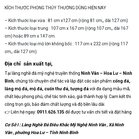
KÍCH THƯỚC PHONG THỦY THƯỜNG DÙNG HIỆN NAY
– Kích thước loại vừa : 81 cm x127 cm (rộng 81 cm,, dài 127 cm).
– Kích thước loại trung : 107 cm x 167 cm (rộng 107 cm,, dài 167
cm) hoặc 89 cm x 147 cm.
– Kích thước loại mộ lớn không bốc : 117 cm x 232 cm (rộng 117
cm,, dài 127 cm).
Địa chỉ sản xuất tại,
Tại l
àng
nghề đá
mỹ nghệ
t
ruyền
thống
Ninh Vân
–
Hoa Lư
–
Ninh
Bình
,
chúng tôi
chuyên chế
tác và lắp đặt
các sản
phẩm
cổng đá,
lăng
mộ đá,
mộ đá,
cuốn thư đá,
tượng đá
với đa dạng
mẫu mã,
chất liệu
phong phú,
chế tác tinh xảo
,
giá thành
hợp lý
.
Cam kết
thi
công trọn
gói, bảo
đảm chất
lượng và
độ bền
lâu dài.
👉 Liên hệ
ngay:
0911.626.135
để được tư
vấn chi tiết
và đặt hàng
Cơ Sở I :
Làng Nghề
Đá Điêu Khắc
Mỹ Nghệ Ninh Vân
,
Xã Ninh
Vân
,
phường
Hoa Lư
– Tỉnh Ninh Bình