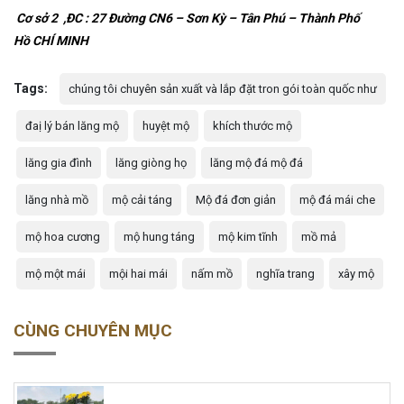
Cơ sở 2
,
ĐC
:
27 Đường CN6
– Sơn Kỳ – Tân Phú – Thành Phố
Hồ
CHÍ MINH
Tags:
chúng tôi chuyên sản xuất và lắp đặt tron gói toàn quốc như
đaị lý bán lăng mộ
huyệt mộ
khích thước mộ
lăng gia đình
lăng giòng họ
lăng mộ đá mộ đá
lăng nhà mồ
mộ cải táng
Mộ đá đơn giản
mộ đá mái che
mộ hoa cương
mộ hung táng
mộ kim tĩnh
mồ mả
mộ một mái
mội hai mái
nấm mồ
nghĩa trang
xây mộ
CÙNG CHUYÊN MỤC