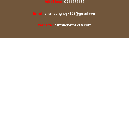
Điện Thoại :
0911626135
Email :
phamcongnbyk123@gmail.com
Website :
damynghethaiduy.com