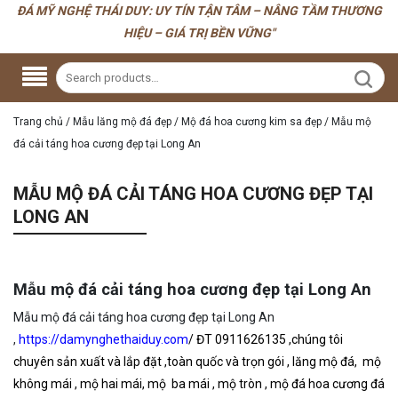
ĐÁ MỸ NGHỆ THÁI DUY: UY TÍN TẬN TÂM – NÂNG TẦM THƯƠNG
HIỆU – GIÁ TRỊ BỀN VỮNG"
Trang chủ
/
Mẫu lăng mộ đá đẹp
/
Mộ đá hoa cương kim sa đẹp
/
Mẫu mộ
đá cải táng hoa cương đẹp tại Long An
MẪU MỘ ĐÁ CẢI TÁNG HOA CƯƠNG ĐẸP TẠI
LONG AN
Mẫu mộ đá cải táng hoa cương đẹp tại Long An
Mẫu mộ đá cải táng hoa cương đẹp tại Long An
,
https://damynghethaiduy.com
/
ĐT 0911626135 ,chúng tôi
chuyên
sản xuất và lắp đặt ,toàn quốc và trọn gói , lăng mộ đá, mộ
không mái , mộ hai mái, mộ ba mái , mộ tròn , mộ đá hoa cương đá