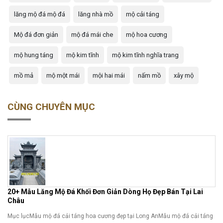
lăng mộ đá mộ đá
lăng nhà mồ
mộ cải táng
Mộ đá đơn giản
mộ đá mái che
mộ hoa cương
mộ hung táng
mộ kim tĩnh
mộ kim tĩnh nghĩa trang
mồ mả
mộ một mái
mội hai mái
nấm mồ
xây mộ
CÙNG CHUYÊN MỤC
20+ Mẫu Lăng Mộ Đá Khối Đơn Giản Dòng Họ Đẹp Bán Tại Lai
Châu
Mục lụcMẫu mộ đá cải táng hoa cương đẹp tại Long AnMẫu mộ đá cải táng