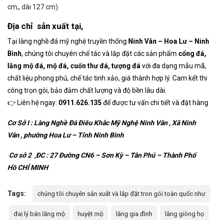
cm,, dài 127 cm).
Địa chỉ sản xuất tại,
Tại l
àng
nghề đá
mỹ nghệ
t
ruyền
thống
Ninh Vân
–
Hoa Lư
–
Ninh
Bình
,
chúng tôi
chuyên chế
tác và lắp đặt
các sản
phẩm
cổng đá,
lăng
mộ đá,
mộ đá,
cuốn thư đá,
tượng đá
với đa dạng
mẫu mã,
chất liệu
phong phú,
chế tác tinh xảo
,
giá thành
hợp lý
.
Cam kết
thi
công trọn
gói, bảo
đảm chất
lượng và
độ bền
lâu dài.
👉 Liên hệ
ngay:
0911.626.135
để được tư
vấn chi tiết
và đặt hàng
Cơ Sở I :
Làng Nghề
Đá Điêu Khắc
Mỹ Nghệ Ninh Vân
,
Xã Ninh
Vân
,
phường
Hoa Lư
– Tỉnh Ninh Bình
Cơ sở 2
,
ĐC
:
27 Đường CN6
– Sơn Kỳ – Tân Phú – Thành Phố
Hồ
CHÍ MINH
Tags:
chúng tôi chuyên sản xuất và lắp đặt tron gói toàn quốc như
đaị lý bán lăng mộ
huyệt mộ
lăng gia đình
lăng giòng họ