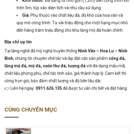
Kích thước
: Đa dạng từ nhỏ gọn (1,2m) đến công trình lớn
trên 5m, tùy vào diện tích và nhu cầu sử dụng.
Giá
: Phụ thuộc vào chất liệu đá, độ khó của hoa văn và
quy mô công trình. Từ vài triệu đồng cho một hạng mục nhỏ
đến hàng trăm triệu đồng cho khu lăng mộ đá hoàn chỉnh.
Địa chỉ uy tín
Tại làng nghề đá mỹ nghệ truyền thống
Ninh Vân – Hoa Lư – Ninh
Bình
, chúng tôi chuyên chế tác và lắp đặt các sản phẩm
cổng đá,
lăng mộ đá, mộ đá, cuốn thư đá, tượng đá
với đa dạng mẫu mã,
chất liệu phong phú, chế tác tinh xảo, giá thành hợp lý. Cam kết thi
công trọn gói, bảo đảm chất lượng và độ bền lâu dài.
👉 Liên hệ ngay:
0911.626.135
để được tư vấn chi tiết và đặt hàng.
CÙNG CHUYÊN MỤC