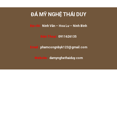
ĐÁ MỸ NGHỆ THÁI DUY
Địa chỉ :
Ninh Vân – Hoa Lư
– Ninh Bình
Điện Thoại :
0911626135
Email :
phamcongnbyk123@gmail.com
Website :
damynghethaiduy.com