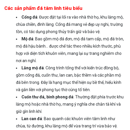
Các sản phẩm đá tâm linh tiêu biểu
Cổng đá
: Được đặt tại lối ra vào nhà thờ họ, khu lăng mộ,
chùa chiền, đình làng. Cổng đá mang vẻ đẹp uy nghi, trường
tồn, có tác dụng phong thủy trấn giữ và bảo vệ.
Mộ đá
: Bao gồm mộ đá đơn, mộ đá tam cấp, mộ đá tròn,
mộ đá hậu bành… được chế tác theo nhiều kích thước, phù
hợp với diện tích khuôn viên, mang lại sự trang nghiêm cho
nơi an nghỉ.
Lăng mộ đá
: Công trình tổng thể với kiến trúc đồng bộ,
gồm cổng đá, cuốn thư, lan can, bậc thềm và các phần mộ
đá bên trong. Đây là hạng mục thể hiện sự bề thế, hiếu kính
và gắn liền với phong tục thờ cúng tổ tiên.
Cuốn thư đá, bình phong đá
: Thường đặt phía trước khu
lăng mộ hoặc nhà thờ họ, mang ý nghĩa che chắn tà khí và
giữ gìn linh khí.
Lan can đá
: Bao quanh các khuôn viên tâm linh như
chùa, từ đường, khu lăng mộ để vừa trang trí vừa bảo vệ.