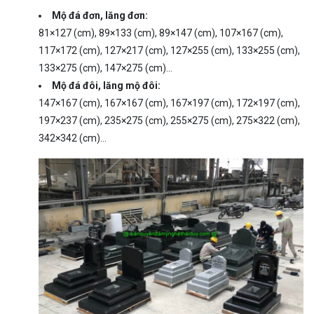
Mộ đá đơn, lăng đơn:
81×127 (cm), 89×133 (cm), 89×147 (cm), 107×167 (cm),
117×172 (cm), 127×217 (cm), 127×255 (cm), 133×255 (cm),
133×275 (cm), 147×275 (cm)…
Mộ đá đôi, lăng mộ đôi:
147×167 (cm), 167×167 (cm), 167×197 (cm), 172×197 (cm),
197×237 (cm), 235×275 (cm), 255×275 (cm), 275×322 (cm),
342×342 (cm)…