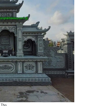
ú Thọ