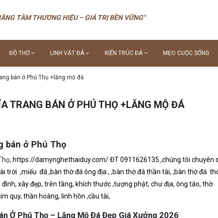
NÂNG TẦM THƯƠNG HIỆU – GIÁ TRỊ BỀN VỮNG"
ĐỒ THỜ
LINH VẬT ĐÁ
KIẾN TRÚC ĐÁ
MẸO CUỘC SỐNG
rang bán ở Phú Thọ +lăng mộ đá
ĨA TRANG BÁN Ở PHÚ THỌ +LĂNG MỘ ĐÁ
ng bán ở Phú Thọ
Thọ,
https://damynghethaiduy.com/ ĐT 0911626135 ,chúng tôi
chuyên
i trời ,miếu đá ,bàn thờ đá ông địa , ,bàn thờ đá thần tài, ,bàn thờ đá th
ia đình, xây đẹp, trên tầng, khích thước ,tượng phật, chư địa, ông táo, thờ
kim quy, thần hoàng, linh hồn ,cầu tài,
Bán Ở
Phú Thọ
– Lăng Mộ Đá Đẹp Giá Xưởng 2026