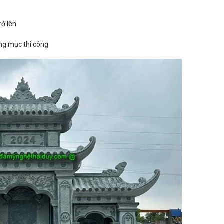
rở lên
ạng mục thi công