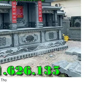
ú Thọ