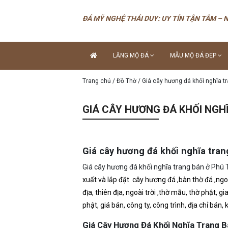
ĐÁ MỸ NGHỆ THÁI DUY: UY TÍN TẬN TÂM – 
LĂNG MỘ ĐÁ
MẪU MỘ ĐÁ ĐẸP
Trang chủ
/
Đồ Thờ
/
Giá cây hương đá khối nghĩa t
GIÁ CÂY HƯƠNG ĐÁ KHỐI NGH
Giá cây hương đá khối nghĩa tra
Giá cây hương đá khối nghĩa trang bán ở Phú 
xuất và lắp đặt cây hương đá ,bàn thờ đá ,ngoà
địa, thiên địa, ngoài trời ,thờ mẫu, thờ phật, g
phật, giá bán, công ty, công trình, địa chỉ bán, 
Giá Cây Hương Đá Khối Nghĩa Trang 