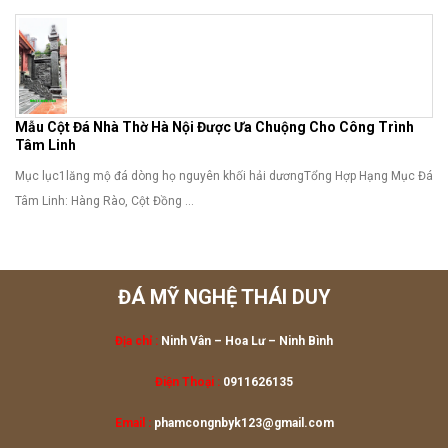
Mẫu Cột Đá Nhà Thờ Hà Nội Được Ưa Chuộng Cho Công Trình
Tâm Linh
Mục lục1lăng mộ đá dòng họ nguyên khối hải dươngTổng Hợp Hạng Mục Đá
Tâm Linh: Hàng Rào, Cột Đồng ...
ĐÁ MỸ NGHỆ THÁI DUY
Địa chỉ :
Ninh Vân – Hoa Lư
– Ninh Bình
Điện Thoại :
0911626135
Email :
phamcongnbyk123@gmail.com