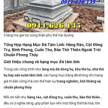
3 lăng mộ gia tộc song thân phu thê hải dương
Tổng Hợp Hạng Mục Đá Tâm Linh: Hàng Rào, Cột Đồng
Trụ, Bình Phong, Cuốn Thư, Bàn Thờ Thiên Ngoài Trời
Chuẩn Phong Thủy
Giới thiệu chung về hạng mục đá tâm linh
Trong các công trình như
lăng mộ đá dòng họ, khu thờ tự, nhà thờ
họ hay sân vườn tâm linh
, các hạng mục bằng đá không chỉ mang
giá trị bền vững mà còn thể hiện sự
trang nghiêm, linh thiêng và
chuẩn phong thủy
.
Mỗi chi tiết như
hàng rào, cột đồng trụ, cuốn thư, bàn thờ thiên…
đều có ý nghĩa riêng, góp phần tạo nên một tổng thể hài hòa, tôn