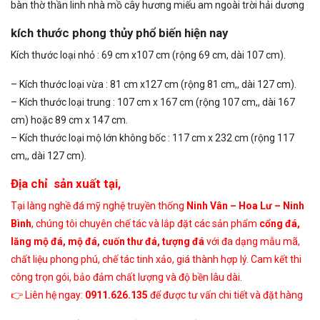
bàn thờ thần linh nhà mồ cây hương miếu am ngoài trời hải dương
kích thước phong thủy phổ biến hiện nay
Kích thước loại nhỏ : 69 cm x107 cm (rộng 69 cm, dài 107 cm).
– Kích thước loại vừa : 81 cm x127 cm (rộng 81 cm,, dài 127 cm).
– Kích thước loại trung : 107 cm x 167 cm (rộng 107 cm,, dài 167
cm) hoặc 89 cm x 147 cm.
– Kích thước loại mộ lớn không bốc : 117 cm x 232 cm (rộng 117
cm,, dài 127 cm).
Địa chỉ sản xuất tại,
Tại l
àng
nghề đá mỹ nghệ t
ruyền
thống
Ninh Vân – Hoa Lư – Ninh
Bình
, chúng tôi chuyên chế tác và lắp đặt các sản phẩm
cổng đá,
lăng mộ đá, mộ đá, cuốn thư đá, tượng đá
với đa dạng mẫu mã,
chất liệu phong phú, chế tác tinh xảo, giá thành hợp lý. Cam kết thi
công trọn gói, bảo đảm chất lượng và độ bền lâu dài.
👉 Liên hệ ngay:
0911.626.135
để được tư vấn chi tiết và đặt hàng