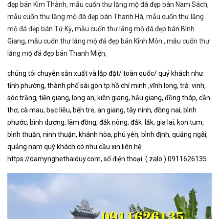
đẹp bán Kim Thành, mẫu cuốn thư lăng mộ đá đẹp bán Nam Sách,
mẫu cuốn thư lăng mộ đá đẹp bán Thanh Hà, mẫu cuốn thư lăng
mộ đá đẹp bán Tứ Kỳ, mẫu cuốn thư lăng mộ đá đẹp bán Bình
Giang, mẫu cuốn thư lăng mộ đá đẹp bán Kinh Môn , mẫu cuốn thư
lăng mộ đá đẹp bán Thanh Miện,
chúng tôi
chuyên
sản xuất và lắp đặt/ toàn quốc/ quý khách như:
t
ỉnh
phường, thành phố sài gòn tp hồ chí minh ,vĩnh long,
trà
vinh,
sóc trăng, tiền giang, long an, kiên giang, hậu giang, đồng tháp, cần
thơ, cà mau, bạc liêu, bến tre, an giang, tây ninh, đồng nai, bình
phước, bình dương, lâm đồng, đắk nông, đắk lắk, gia lai, kon tum,
bình thuận, ninh thuận, khánh hòa, phú yên, bình định, quảng ngãi,
quảng nam quý khách có nhu cầu xin liên hệ:
https://damynghethaiduy.com, số điện thoại: ( zalo ) 0911626135