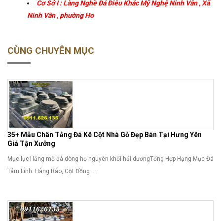
Cơ Sở I : Làng Nghề Đá Điêu Khắc Mỹ Nghệ Ninh Vân
,
Xã
Ninh Vân
,
phường
Ho
CÙNG CHUYÊN MỤC
35+ Mẫu Chân Tảng Đá Kê Cột Nhà Gỗ Đẹp Bán Tại Hưng Yên
Giá Tận Xưởng
Mục lục1lăng mộ đá dòng họ nguyên khối hải dươngTổng Hợp Hạng Mục Đá
Tâm Linh: Hàng Rào, Cột Đồng ...