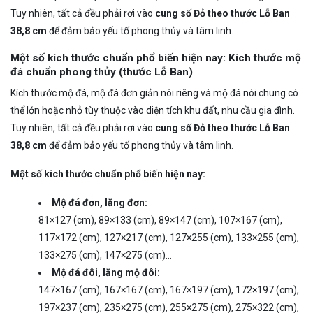
Tuy nhiên, tất cả đều phải rơi vào
cung số Đỏ theo thước Lỗ Ban
38,8 cm
để đảm bảo yếu tố phong thủy và tâm linh.
Một số kích thước chuẩn phổ biến hiện nay:
Kích thước mộ
đá chuẩn phong thủy (thước Lỗ Ban)
Kích thước mộ đá, mộ đá đơn giản nói riêng và mộ đá nói chung có
thể lớn hoặc nhỏ tùy thuộc vào diện tích khu đất, nhu cầu gia đình.
Tuy nhiên, tất cả đều phải rơi vào
cung số Đỏ theo thước Lỗ Ban
38,8 cm
để đảm bảo yếu tố phong thủy và tâm linh.
Một số kích thước chuẩn phổ biến hiện nay:
Mộ đá đơn, lăng đơn:
81×127 (cm), 89×133 (cm), 89×147 (cm), 107×167 (cm),
117×172 (cm), 127×217 (cm), 127×255 (cm), 133×255 (cm),
133×275 (cm), 147×275 (cm)…
Mộ đá đôi, lăng mộ đôi:
147×167 (cm), 167×167 (cm), 167×197 (cm), 172×197 (cm),
197×237 (cm), 235×275 (cm), 255×275 (cm), 275×322 (cm),