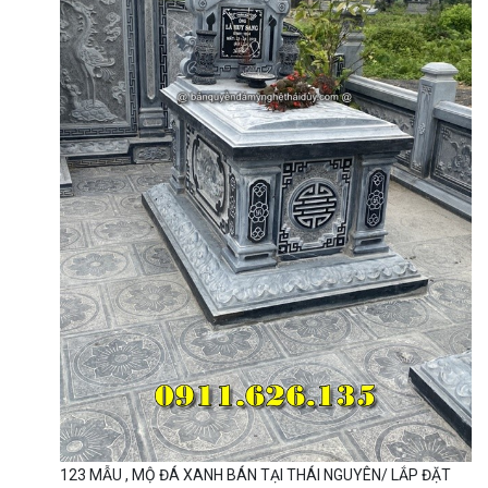
123 MẪU , MỘ ĐÁ XANH BÁN TẠI THÁI NGUYÊN/ LẮP ĐẶT