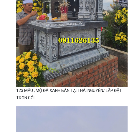
123 MẪU , MỘ ĐÁ XANH BÁN TẠI THÁI NGUYÊN/ LẮP ĐẶT
TRỌN GÓI