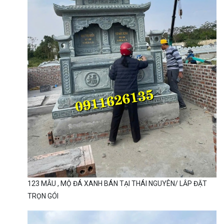
123 MẪU , MỘ ĐÁ XANH BÁN TẠI THÁI NGUYÊN/ LẮP ĐẶT
TRỌN GÓI