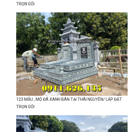
TRỌN GÓI
123 MẪU , MỘ ĐÁ XANH BÁN TẠI THÁI NGUYÊN/ LẮP ĐẶT
TRỌN GÓI