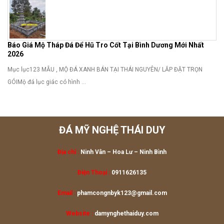
Báo Giá Mộ Tháp Đá Để Hũ Tro Cốt Tại Bình Dương Mới Nhất
2026
Mục lục123 MẪU , MỘ ĐÁ XANH BÁN TẠI THÁI NGUYÊN/ LẮP ĐẶT TRỌN
GÓIMộ đá lục giác có hình ...
ĐÁ MỸ NGHỆ THÁI DUY
Địa chỉ :
Ninh Vân – Hoa Lư
– Ninh Bình
Điện Thoại :
0911626135
Email :
phamcongnbyk123@gmail.com
Website :
damynghethaiduy.com