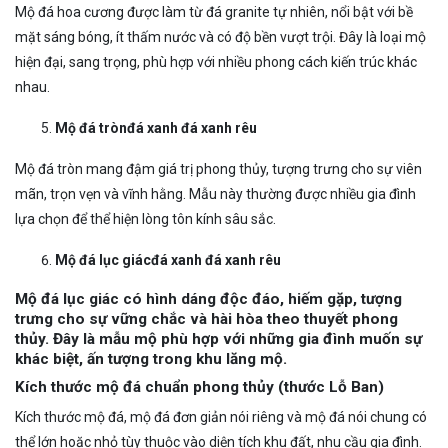
Mộ đá hoa cương được làm từ đá granite tự nhiên, nổi bật với bề
mặt sáng bóng, ít thấm nước và có độ bền vượt trội. Đây là loại mộ
hiện đại, sang trọng, phù hợp với nhiều phong cách kiến trúc khác
nhau.
Mộ đá trònđá xanh đá xanh rêu
Mộ đá tròn mang đậm giá trị phong thủy, tượng trưng cho sự viên
mãn, trọn vẹn và vĩnh hằng. Mẫu này thường được nhiều gia đình
lựa chọn để thể hiện lòng tôn kính sâu sắc.
Mộ đá lục giácđá xanh đá xanh rêu
Mộ đá lục giác có hình dáng độc đáo, hiếm gặp, tượng
trưng cho sự vững chắc và hài hòa theo thuyết phong
thủy. Đây là mẫu mộ phù hợp với những gia đình muốn sự
khác biệt, ấn tượng trong khu lăng mộ.
Kích thước mộ đá chuẩn phong thủy (thước Lỗ Ban)
Kích thước mộ đá, mộ đá đơn giản nói riêng và mộ đá nói chung có
thể lớn hoặc nhỏ tùy thuộc vào diện tích khu đất, nhu cầu gia đình.