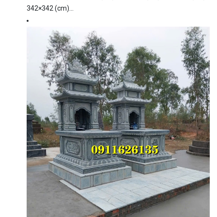
342×342 (cm)…