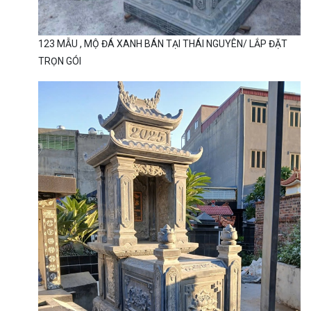
123 MẪU , MỘ ĐÁ XANH BÁN TẠI THÁI NGUYÊN/ LẮP ĐẶT
TRỌN GÓI