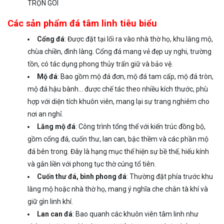
TRỌN GÓI
Các sản phẩm đá tâm linh tiêu biểu
Cổng đá
: Được đặt tại lối ra vào nhà thờ họ, khu lăng mộ,
chùa chiền, đình làng. Cổng đá mang vẻ đẹp uy nghi, trường
tồn, có tác dụng phong thủy trấn giữ và bảo vệ.
Mộ đá
: Bao gồm mộ đá đơn, mộ đá tam cấp, mộ đá tròn,
mộ đá hậu bành… được chế tác theo nhiều kích thước, phù
hợp với diện tích khuôn viên, mang lại sự trang nghiêm cho
nơi an nghỉ.
Lăng mộ đá
: Công trình tổng thể với kiến trúc đồng bộ,
gồm cổng đá, cuốn thư, lan can, bậc thềm và các phần mộ
đá bên trong. Đây là hạng mục thể hiện sự bề thế, hiếu kính
và gắn liền với phong tục thờ cúng tổ tiên.
Cuốn thư đá, bình phong đá
: Thường đặt phía trước khu
lăng mộ hoặc nhà thờ họ, mang ý nghĩa che chắn tà khí và
giữ gìn linh khí.
Lan can đá
: Bao quanh các khuôn viên tâm linh như