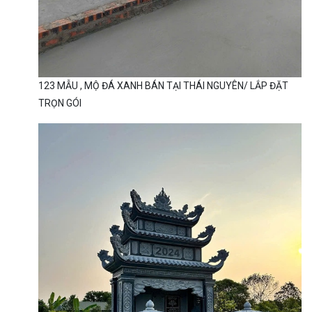
123 MẪU , MỘ ĐÁ XANH BÁN TẠI THÁI NGUYÊN/ LẮP ĐẶT
TRỌN GÓI