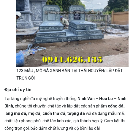
123 MẪU , MỘ ĐÁ XANH BÁN TẠI THÁI NGUYÊN/ LẮP ĐẶT
TRỌN GÓI
Địa chỉ uy tín
Tại làng nghề đá mỹ nghệ truyền thống
Ninh Vân – Hoa Lư – Ninh
Bình
, chúng tôi chuyên chế tác và lắp đặt các sản phẩm
cổng đá,
lăng mộ đá, mộ đá, cuốn thư đá, tượng đá
với đa dạng mẫu mã,
chất liệu phong phú, chế tác tinh xảo, giá thành hợp lý. Cam kết thi
công trọn gói, bảo đảm chất lượng và độ bền lâu dài.