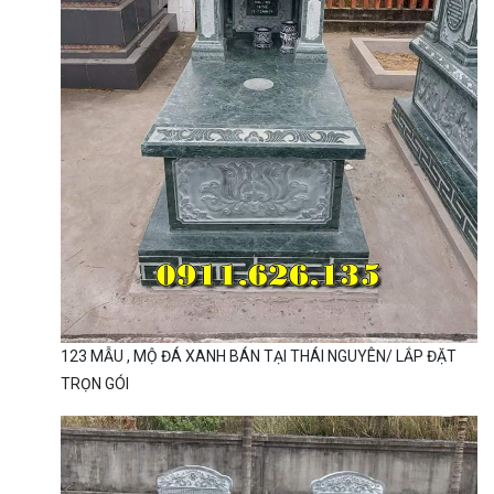
123 MẪU , MỘ ĐÁ XANH BÁN TẠI THÁI NGUYÊN/ LẮP ĐẶT
TRỌN GÓI