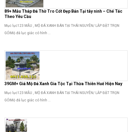
89+ Mẫu Tháp Đá Thờ Tro Cốt Đẹp Bán Tại tây ninh – Chế Tác
Theo Yêu Cầu
Mục lục123 MẪU , MỘ ĐÁ XANH BÁN TẠI THÁI NGUYÊN/ LẮP ĐẶT TRỌN
GÓIMộ đá lục giác có hình ...
39GM+ Giá Mộ Đá Xanh Gia Tộc Tại Thừa Thiên Huế Hiện Nay
Mục lục123 MẪU , MỘ ĐÁ XANH BÁN TẠI THÁI NGUYÊN/ LẮP ĐẶT TRỌN
GÓIMộ đá lục giác có hình ...