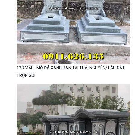
123 MẪU , MỘ ĐÁ XANH BÁN TẠI THÁI NGUYÊN/ LẮP ĐẶT
TRỌN GÓI