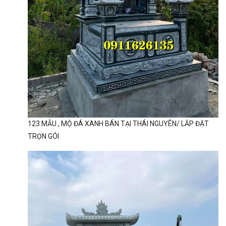
123 MẪU , MỘ ĐÁ XANH BÁN TẠI THÁI NGUYÊN/ LẮP ĐẶT
TRỌN GÓI