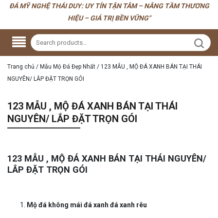
ĐÁ MỸ NGHỆ THÁI DUY: UY TÍN TẬN TÂM – NÂNG TẦM THƯƠNG
HIỆU – GIÁ TRỊ BỀN VỮNG"
Trang chủ
/
Mẫu Mộ Đá Đẹp Nhất
/
123 MẪU , MỘ ĐÁ XANH BÁN TẠI THÁI
NGUYÊN/ LẮP ĐẶT TRỌN GÓI
123 MẪU , MỘ ĐÁ XANH BÁN TẠI THÁI
NGUYÊN/ LẮP ĐẶT TRỌN GÓI
123 MẪU , MỘ ĐÁ XANH BÁN TẠI THÁI NGUYÊN/
LẮP ĐẶT TRỌN GÓI
Mộ đá không mái đá xanh đá xanh rêu