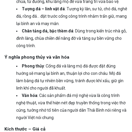
chùa, từ đường, khu lăng mộ để vừa trang trí vừa bảo vệ.
Tượng đá – linh vật đá
: Tượng kỳ lân, sư tử, chó đá, nghê
đá, rồng đá… đặt trước cổng công trình nhằm trấn giữ, mang
lại bình an và may mắn.
Chân tảng đá, bậc thềm đá
: Dùng trong kiến trúc nhà gỗ,
đình làng, chùa chiền để nâng đỡ và tăng sự bền vững cho
công trình.
Ý nghĩa phong thủy và văn hóa
Phong thủy
: Cổng đá và lăng mộ đá được đặt đúng
hướng sẽ mang lại bình an, thuận lợi cho con cháu. Mộ đá
làm bằng đá tự nhiên bền vững, tránh được khí xấu, giữ gìn
linh khí cho người đã khuất.
Văn hóa
: Các sản phẩm đá mỹ nghệ vừa là công trình
nghệ thuật, vừa thể hiện nét đẹp truyền thống trong việc thờ
cúng, tưởng nhớ tổ tiên của người dân Thái Bình nói riêng và
người Việt nói chung.
Kích thước – Giá cả