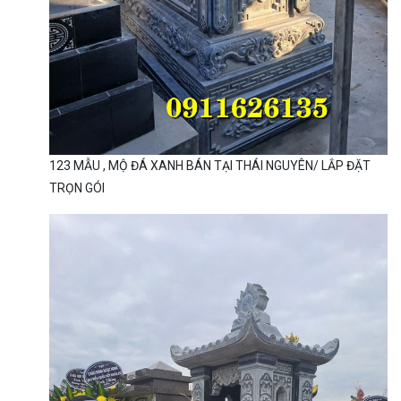
123 MẪU , MỘ ĐÁ XANH BÁN TẠI THÁI NGUYÊN/ LẮP ĐẶT
TRỌN GÓI