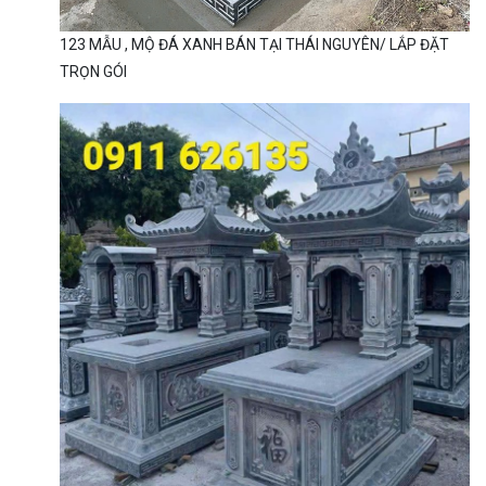
123 MẪU , MỘ ĐÁ XANH BÁN TẠI THÁI NGUYÊN/ LẮP ĐẶT
TRỌN GÓI