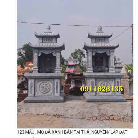
123 MẪU , MỘ ĐÁ XANH BÁN TẠI THÁI NGUYÊN/ LẮP ĐẶT