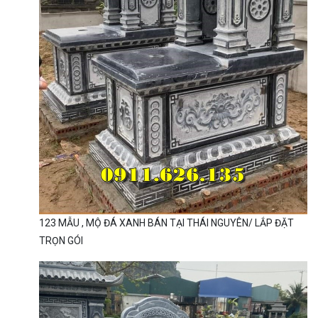
123 MẪU , MỘ ĐÁ XANH BÁN TẠI THÁI NGUYÊN/ LẮP ĐẶT
TRỌN GÓI