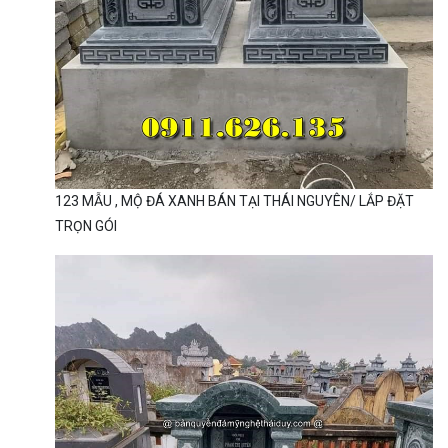
123 MẪU , MỘ ĐÁ XANH BÁN TẠI THÁI NGUYÊN/ LẮP ĐẶT
TRỌN GÓI